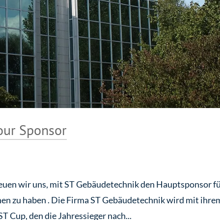
our Sponsor
freuen wir uns, mit ST Gebäudetechnik den Hauptsponsor f
nen zu haben . Die Firma ST Gebäudetechnik wird mit ihre
 Cup, den die Jahressieger nach...