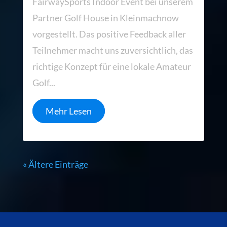
FairwaySports Indoor Event bei unserem
Partner Golf House in Kleinmachnow
vorgestellt. Das positive Feedback aller
Teilnehmer macht uns zuversichtlich, das
richtige Konzept für eine lokale Amateur
Golf...
Mehr Lesen
« Ältere Einträge