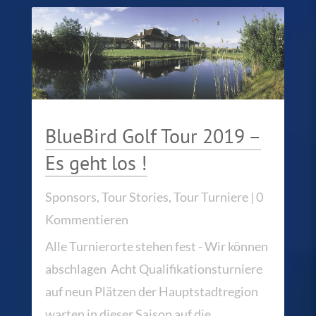
BlueBird Golf Tour 2019 –
Es geht los !
Sponsors
,
Tour Stories
,
Tour Turniere
| 0
Kommentieren
Alle Turnierorte stehen fest - Wir können
abschlagen Acht Qualifikationsturniere
auf neun Plätzen der Hauptstadtregion
warten in dieser Saison auf die