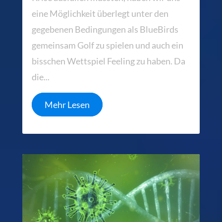
eine Möglichkeit überlegt unter den
gegebenen Bedingungen als BlueBirds
gemeinsam Golf zu spielen und auch ein
bisschen Wettspiel Feeling zu haben. Da
die...
Mehr Lesen