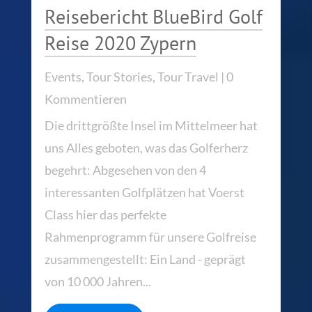
Reisebericht BlueBird Golf
Reise 2020 Zypern
Events
,
Tour Stories
,
Tour Travel
| 0
Kommentieren
Die drittgrößte Insel im Mittelmeer hat
uns Alles geboten, was das Golferherz
begehrt: Abgesehen von den 4
interessanten Golfplätzen hat Voerst
Class hier das perfekte
Rahmenprogramm für unsere Golfreise
zusammengestellt: Ein Land - geprägt
von 10 000 Jahren...