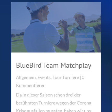
BlueBird Team Matchplay
Allgemein
,
Events
,
Tour Turniere
| 0
Kommentieren
Da in dieser Saison schon drei der
berühmten Turniere wegen der Corona
Krise ausfallen mussten, haben wir uns