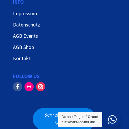
INFO
Impressum
Datenschutz
AGB Events
AGB Shop
Kontakt
FOLLOW US
Schreib uns Deine
Du hast Fragen ?
Chatte
auf WhatsApp mit uns
Meinung