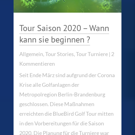
Tour Saison 2020 – Wann
kann sie beginnen ?
Allgemein
,
Tour Stories
,
Tour Turniere
| 2
Kommentieren
Seit Ende März sind aufgrund der Corona
Krise alle Golfanlagen der
Metropolregion Berlin-Brandenburg
geschlossen. Diese Maßnahmen
erreichten die BlueBird Golf Tour mitten
in den Vorbereitungen für die Saison
2020. Die Planung für die Turniere war