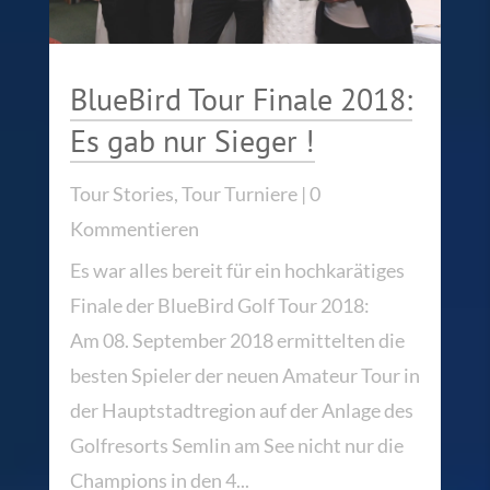
BlueBird Tour Finale 2018:
Es gab nur Sieger !
Tour Stories
,
Tour Turniere
| 0
Kommentieren
Es war alles bereit für ein hochkarätiges
Finale der BlueBird Golf Tour 2018:
Am 08. September 2018 ermittelten die
besten Spieler der neuen Amateur Tour in
der Hauptstadtregion auf der Anlage des
Golfresorts Semlin am See nicht nur die
Champions in den 4...