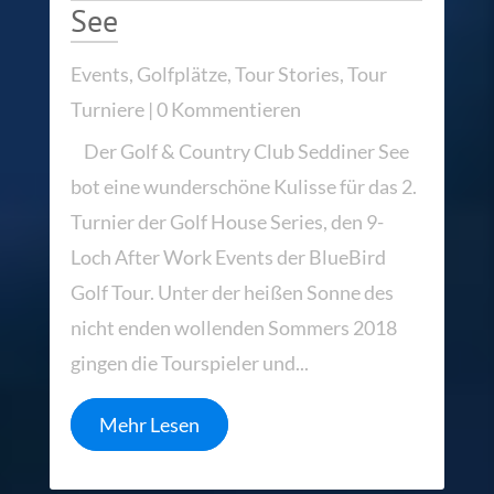
See
Events
,
Golfplätze
,
Tour Stories
,
Tour
Turniere
| 0 Kommentieren
Der Golf & Country Club Seddiner See
bot eine wunderschöne Kulisse für das 2.
Turnier der Golf House Series, den 9-
Loch After Work Events der BlueBird
Golf Tour. Unter der heißen Sonne des
nicht enden wollenden Sommers 2018
gingen die Tourspieler und...
Mehr Lesen