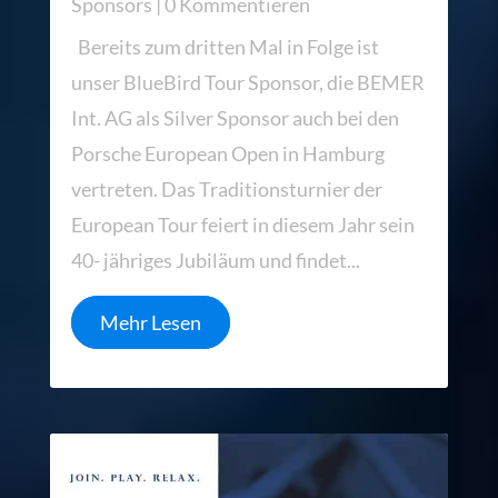
Sponsors
| 0 Kommentieren
Bereits zum dritten Mal in Folge ist
unser BlueBird Tour Sponsor, die BEMER
Int. AG als Silver Sponsor auch bei den
Porsche European Open in Hamburg
vertreten. Das Traditionsturnier der
European Tour feiert in diesem Jahr sein
40- jähriges Jubiläum und findet...
Mehr Lesen