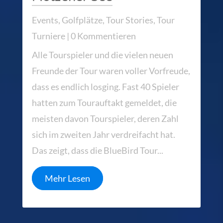
Events
,
Golfplätze
,
Tour Stories
,
Tour
Turniere
| 0 Kommentieren
Alle Tourspieler und die vielen neuen
Freunde der Tour waren voller Vorfreude,
dass es endlich losging. Fast 40 Spieler
hatten zum Tourauftakt gemeldet, die
meisten davon Tourspieler, deren Zahl
sich im zweiten Jahr verdreifacht hat.
Das zeigt, dass die BlueBird Tour...
Mehr Lesen