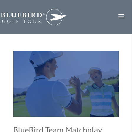
BlueBird Team Matchplay